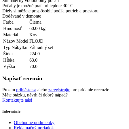
Snímateľný vodoodolný poťah
Poťahy je možné prať pri teplote 30 °C
Diely si môžete prispôsobiť podľa potrieb a priestoru
Dodávané v demonte
Farba
Čierna
Hmotnosť
60.00 kg
Materiál
Kov
Názov Model
FLOJD
Typ Nábytku
Záhradný set
Šírka
224.0
Hĺbka
63.0
Výška
70.0
Napísať recenziu
Prosím
prihláste sa
alebo
zaregistrujte
pre pridanie recenzie
Máte otázku, návrh či dobrý nápad?
Kontaktujte nás!
Informácie
Obchodné podmienky
Reklamačný poriadok