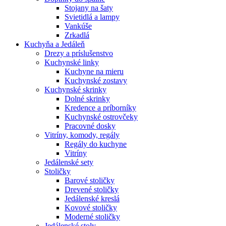
Stojany na šaty
Svietidlá a lampy
Vankúše
Zrkadlá
Kuchyňa a Jedáleň
Drezy a príslušenstvo
Kuchynské linky
Kuchyne na mieru
Kuchynské zostavy
Kuchynské skrinky
Dolné skrinky
Kredence a príborníky
Kuchynské ostrovčeky
Pracovné dosky
Vitríny, komody, regály
Regály do kuchyne
Vitríny
Jedálenské sety
Stoličky
Barové stoličky
Drevené stoličky
Jedálenské kreslá
Kovové stoličky
Moderné stoličky
Jedálenské stoly