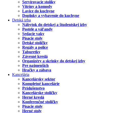
Servírovacie stolíky
Vitríny a komody
Lavice do kuchyne
Doplnky a vybavenie do kuchyne
Detská izba
Nábytok do detskej a študentskej izby
Postele a váľandy
Sedacie vaky
Písacie stoly
Detské stoličky
Regály a police
Taburetky
Závesné kreslá
Organizéry a skrinky do detskej izby
Pre najmenších
Hračky a zábava
Kancelária
Kancelársky sektor
Kompletné kancelárie
Príslušenstvo
Kancelárske stoličky
Herné kreslá
Konferenčné stoličky
Písacie stoly
Herné stoly