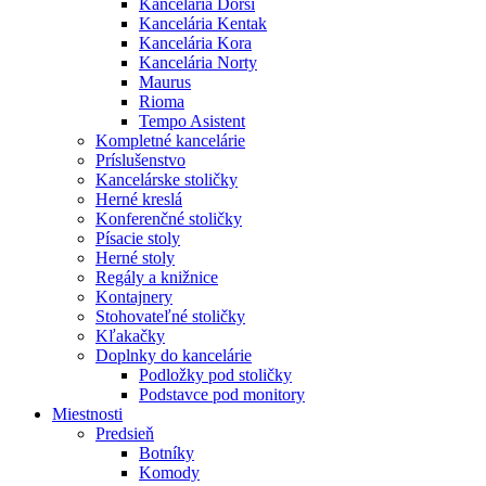
Kancelária Dorsi
Kancelária Kentak
Kancelária Kora
Kancelária Norty
Maurus
Rioma
Tempo Asistent
Kompletné kancelárie
Príslušenstvo
Kancelárske stoličky
Herné kreslá
Konferenčné stoličky
Písacie stoly
Herné stoly
Regály a knižnice
Kontajnery
Stohovateľné stoličky
Kľakačky
Doplnky do kancelárie
Podložky pod stoličky
Podstavce pod monitory
Miestnosti
Predsieň
Botníky
Komody