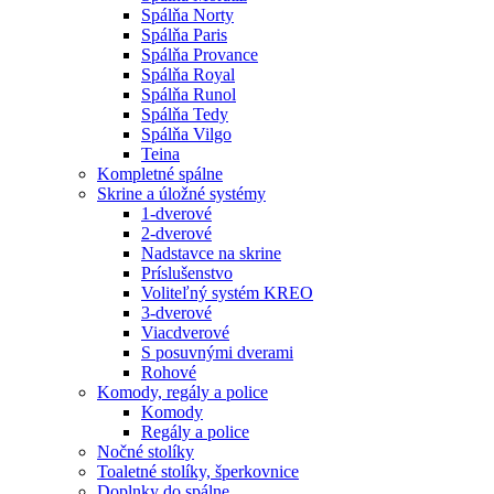
Spálňa Norty
Spálňa Paris
Spálňa Provance
Spálňa Royal
Spálňa Runol
Spálňa Tedy
Spálňa Vilgo
Teina
Kompletné spálne
Skrine a úložné systémy
1-dverové
2-dverové
Nadstavce na skrine
Príslušenstvo
Voliteľný systém KREO
3-dverové
Viacdverové
S posuvnými dverami
Rohové
Komody, regály a police
Komody
Regály a police
Nočné stolíky
Toaletné stolíky, šperkovnice
Doplnky do spálne