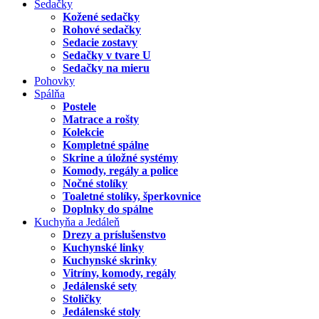
Sedačky
Kožené sedačky
Rohové sedačky
Sedacie zostavy
Sedačky v tvare U
Sedačky na mieru
Pohovky
Spálňa
Postele
Matrace a rošty
Kolekcie
Kompletné spálne
Skrine a úložné systémy
Komody, regály a police
Nočné stolíky
Toaletné stolíky, šperkovnice
Doplnky do spálne
Kuchyňa a Jedáleň
Drezy a príslušenstvo
Kuchynské linky
Kuchynské skrinky
Vitríny, komody, regály
Jedálenské sety
Stoličky
Jedálenské stoly