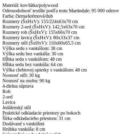
Materiál: kov/látka/polywood
Oderuodolnosť textílie podľa testu Martindale: 95 000 oderov
Farba: čierna/krémová/dub
Rozmery (ŠxHxV): 155/224x63x70 cm
Rozmery 2-sed (ŠxHxV): 142,5x63x70 cm
Rozmery roh (ŠxHxV): 155x66x70 cm
Rozmery lavica (ŠxHxV): 80x33x37 cm
Rozmery stôl (ŠxHxV): 110x60x65,5 cm
Výška sedu s vankúšom: 38 cm
Výška sedu bez vankúša: 30 cm
Hĺbka sedu s vankúšom: 48 cm
Hĺbka sedu bez vankúša: 64 cm
Výška chrbtovej opierky s vankúšom: 48 cm
Nosnosť stôl: 30 kg
Nosnosť na osobu: 90 kg
4-dielna súprava
Roh
2-sed
Lavica
Jedálenský stôl
Praktické odkladacie priestory po bokoch
Šírka odkladacieho priestoru: 31 cm
Dodávané s vankúšmi
Hrúbka vankúša: 8 cm