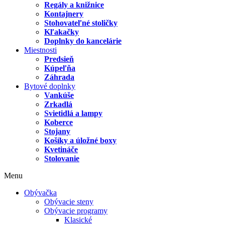
Regály a knižnice
Kontajnery
Stohovateľné stoličky
Kľakačky
Doplnky do kancelárie
Miestnosti
Predsieň
Kúpeľňa
Záhrada
Bytové doplnky
Vankúše
Zrkadlá
Svietidlá a lampy
Koberce
Stojany
Košíky a úložné boxy
Kvetináče
Stolovanie
Menu
Obývačka
Obývacie steny
Obývacie programy
Klasické