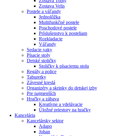
Zostava Topty
Zostava Velis
Postele a váľandy
Jednolôžka
Multifunkčné postele
Poschodové postele
Príslušenstvo k posteliam
Rozkladacie
Váľandy
Sedacie vaky
Písacie stoly
Detské stoličky
Stoličky k písaciemu stolu
Regály a police
Taburetky
Závesné kreslá
Organizéry a skrinky do detskej izby
Pre najmenších
Hračky a zábava
Kreatívne a vdelávacie
Úložné priestory na hračky
Kancelária
Kancelársky sektor
Adapo
Johan