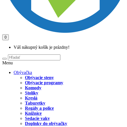
0
Váš nákupný košík je prázdny!
Menu
Obývačka
Obývacie steny
Obývacie programy
Komody
Stolíky
Kreslá
Taburetky
Regály a police
Knižnice
Sedacie vaky
Doplnky do obývačky