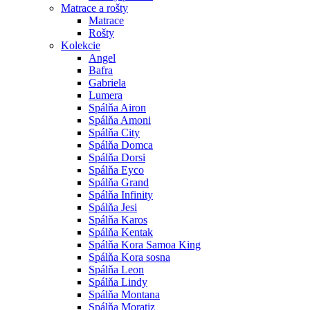
Matrace a rošty
Matrace
Rošty
Kolekcie
Angel
Bafra
Gabriela
Lumera
Spálňa Airon
Spálňa Amoni
Spálňa City
Spálňa Domca
Spálňa Dorsi
Spálňa Eyco
Spálňa Grand
Spálňa Infinity
Spálňa Jesi
Spálňa Karos
Spálňa Kentak
Spálňa Kora Samoa King
Spálňa Kora sosna
Spálňa Leon
Spálňa Lindy
Spálňa Montana
Spálňa Moratiz