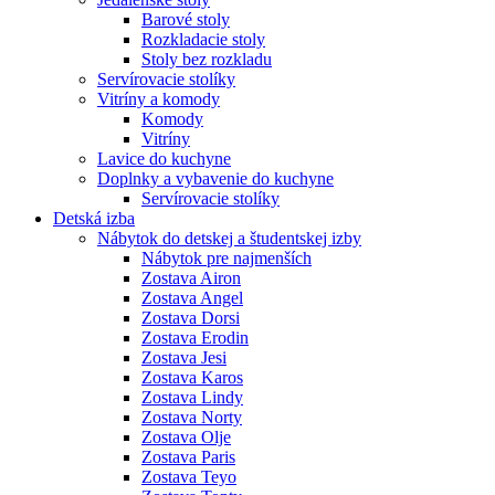
Barové stoly
Rozkladacie stoly
Stoly bez rozkladu
Servírovacie stolíky
Vitríny a komody
Komody
Vitríny
Lavice do kuchyne
Doplnky a vybavenie do kuchyne
Servírovacie stolíky
Detská izba
Nábytok do detskej a študentskej izby
Nábytok pre najmenších
Zostava Airon
Zostava Angel
Zostava Dorsi
Zostava Erodin
Zostava Jesi
Zostava Karos
Zostava Lindy
Zostava Norty
Zostava Olje
Zostava Paris
Zostava Teyo