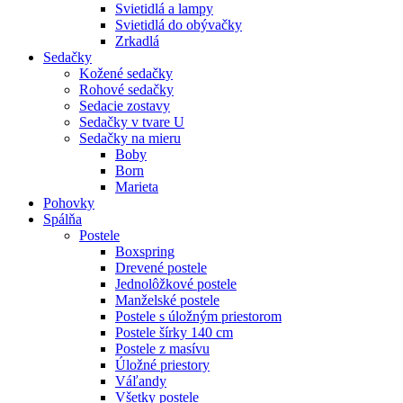
Svietidlá a lampy
Svietidlá do obývačky
Zrkadlá
Sedačky
Kožené sedačky
Rohové sedačky
Sedacie zostavy
Sedačky v tvare U
Sedačky na mieru
Boby
Born
Marieta
Pohovky
Spálňa
Postele
Boxspring
Drevené postele
Jednolôžkové postele
Manželské postele
Postele s úložným priestorom
Postele šírky 140 cm
Postele z masívu
Úložné priestory
Váľandy
Všetky postele