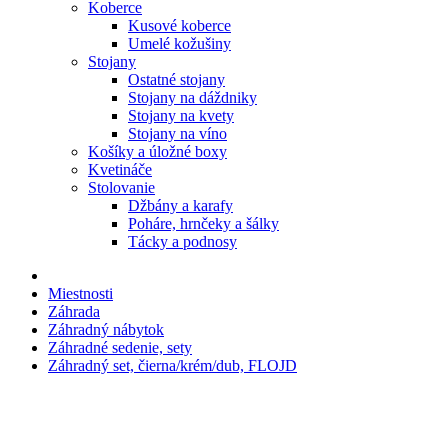
Koberce
Kusové koberce
Umelé kožušiny
Stojany
Ostatné stojany
Stojany na dáždniky
Stojany na kvety
Stojany na víno
Košíky a úložné boxy
Kvetináče
Stolovanie
Džbány a karafy
Poháre, hrnčeky a šálky
Tácky a podnosy
Miestnosti
Záhrada
Záhradný nábytok
Záhradné sedenie, sety
Záhradný set, čierna/krém/dub, FLOJD