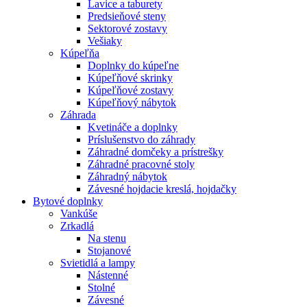
Lavice a taburety
Predsieňové steny
Sektorové zostavy
Vešiaky
Kúpeľňa
Doplnky do kúpeľne
Kúpeľňové skrinky
Kúpeľňové zostavy
Kúpeľňový nábytok
Záhrada
Kvetináče a doplnky
Príslušenstvo do záhrady
Záhradné domčeky a prístrešky
Záhradné pracovné stoly
Záhradný nábytok
Závesné hojdacie kreslá, hojdačky
Bytové doplnky
Vankúše
Zrkadlá
Na stenu
Stojanové
Svietidlá a lampy
Nástenné
Stolné
Závesné