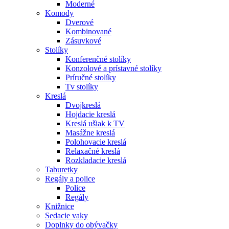
Moderné
Komody
Dverové
Kombinované
Zásuvkové
Stolíky
Konferenčné stolíky
Konzolové a prístavné stolíky
Príručné stolíky
Tv stolíky
Kreslá
Dvojkreslá
Hojdacie kreslá
Kreslá ušiak k TV
Masážne kreslá
Polohovacie kreslá
Relaxačné kreslá
Rozkladacie kreslá
Taburetky
Regály a police
Police
Regály
Knižnice
Sedacie vaky
Doplnky do obývačky