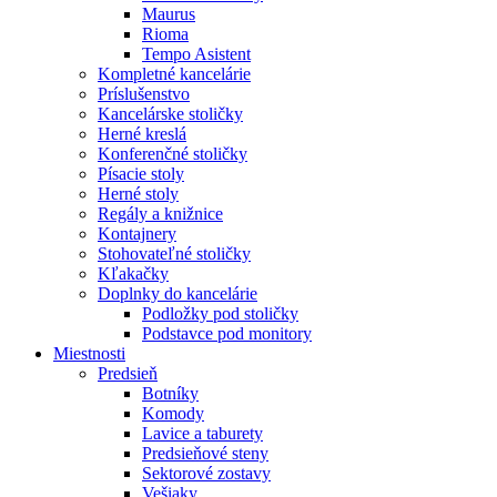
Maurus
Rioma
Tempo Asistent
Kompletné kancelárie
Príslušenstvo
Kancelárske stoličky
Herné kreslá
Konferenčné stoličky
Písacie stoly
Herné stoly
Regály a knižnice
Kontajnery
Stohovateľné stoličky
Kľakačky
Doplnky do kancelárie
Podložky pod stoličky
Podstavce pod monitory
Miestnosti
Predsieň
Botníky
Komody
Lavice a taburety
Predsieňové steny
Sektorové zostavy
Vešiaky