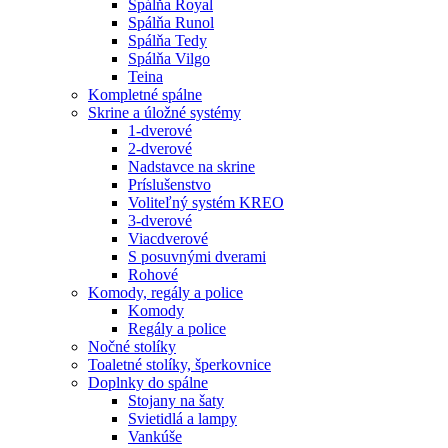
Spálňa Royal
Spálňa Runol
Spálňa Tedy
Spálňa Vilgo
Teina
Kompletné spálne
Skrine a úložné systémy
1-dverové
2-dverové
Nadstavce na skrine
Príslušenstvo
Voliteľný systém KREO
3-dverové
Viacdverové
S posuvnými dverami
Rohové
Komody, regály a police
Komody
Regály a police
Nočné stolíky
Toaletné stolíky, šperkovnice
Doplnky do spálne
Stojany na šaty
Svietidlá a lampy
Vankúše