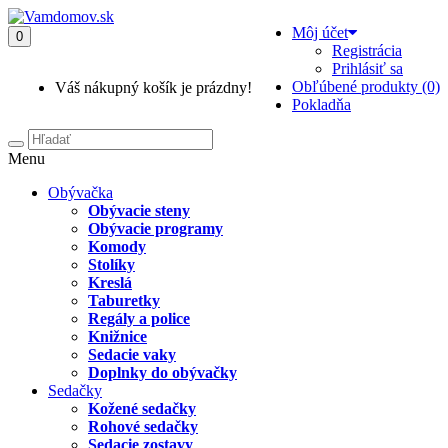
Môj účet
0
Registrácia
Prihlásiť sa
Obľúbené produkty (0)
Váš nákupný košík je prázdny!
Pokladňa
Menu
Obývačka
Obývacie steny
Obývacie programy
Komody
Stolíky
Kreslá
Taburetky
Regály a police
Knižnice
Sedacie vaky
Doplnky do obývačky
Sedačky
Kožené sedačky
Rohové sedačky
Sedacie zostavy