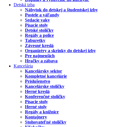
Detská izba
Nábytok do detskej a študentskej izby
Postele a váľandy
Sedacie vaky
Písacie stoly
Detské stoličky
Regály a police
Taburetky
Závesné kreslá
Organizéry a skrinky do detskej izby
Pre najmenších
Hračky a zábava
Kancelária
Kancelársky sektor
Kompletné kancelárie
Príslušenstvo
Kancelárske stoličky
Herné kreslá
Konferenčné stoličky
Písacie stoly
Herné stoly
Regály a knižnice
Kontajnery
Stohovateľné stoličky