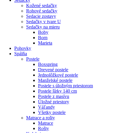
Sedačky
Kožené sedačky
Rohové sedačky
Sedacie zostavy
Sedačky v tvare U
Sedačky na mieru
Boby
Born
Marieta
Pohovky
Spálňa
Postele
Boxspring
Drevené postele
Jednolôžkové postele
Manželské postele
Postele s úložným priestorom
Postele šírky 140 cm
Postele z masívu
Úložné priestory
Váľandy
Všetky postele
Matrace a rošty
Matrace
Rošty