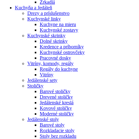
Zrkadlá
Kuchyňa a Jedáleň
Drezy a príslušenstvo
Kuchynské linky
Kuchyne na mieru
Kuchynské zostavy
Kuchynské skrinky
Dolné skrinky
Kredence a príborníky
Kuchynské ostrovčeky
Pracovné dosky
Vitríny, komody, regály
Regály do kuchyne
Vitríny
Jedálenské sety
Stoličky
Barové stoličky
Drevené stoličky
Jedálenské kreslá
Kovové stoličky
Moderné stoličky
Jedálenské stoly
Barové stoly
Rozkladacie stoly
Stoly bez rozkladu