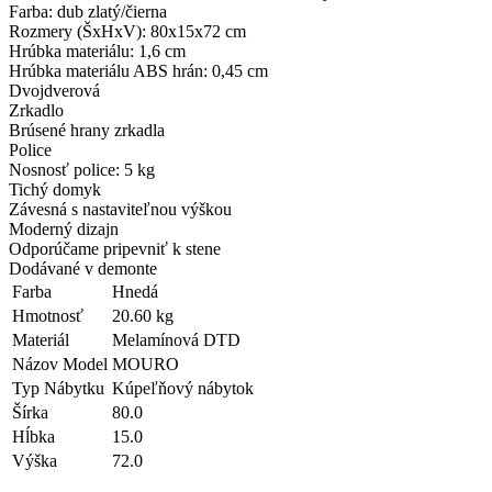
Farba: dub zlatý/čierna
Rozmery (ŠxHxV): 80x15x72 cm
Hrúbka materiálu: 1,6 cm
Hrúbka materiálu ABS hrán: 0,45 cm
Dvojdverová
Zrkadlo
Brúsené hrany zrkadla
Police
Nosnosť police: 5 kg
Tichý domyk
Závesná s nastaviteľnou výškou
Moderný dizajn
Odporúčame pripevniť k stene
Dodávané v demonte
Farba
Hnedá
Hmotnosť
20.60 kg
Materiál
Melamínová DTD
Názov Model
MOURO
Typ Nábytku
Kúpeľňový nábytok
Šírka
80.0
Hĺbka
15.0
Výška
72.0