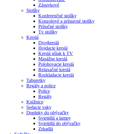
Zásuvkové
Stolíky
Konferenčné stolíky
Konzolové a prístavné stolíky
Príručné stolíky
Tv stolíky
Kreslá
Dvojkreslá
Hojdacie kreslá
Kreslá ušiak k TV
Masážne kreslá
Polohovacie kreslá
Relaxačné kreslá
Rozkladacie kreslá
Taburetky
Regály a police
Police
Regály
Knižnice
Sedacie vaky
Doplnky do obývačky
Svietidlá a lampy
Svietidlá do obývačky
Zrkadlá