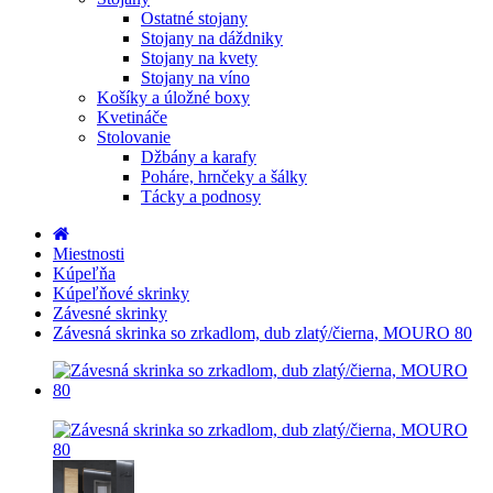
Ostatné stojany
Stojany na dáždniky
Stojany na kvety
Stojany na víno
Košíky a úložné boxy
Kvetináče
Stolovanie
Džbány a karafy
Poháre, hrnčeky a šálky
Tácky a podnosy
Miestnosti
Kúpeľňa
Kúpeľňové skrinky
Závesné skrinky
Závesná skrinka so zrkadlom, dub zlatý/čierna, MOURO 80