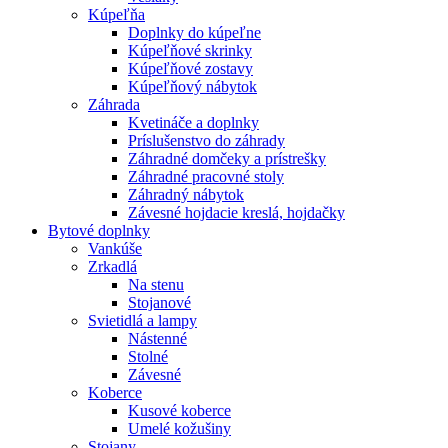
Kúpeľňa
Doplnky do kúpeľne
Kúpeľňové skrinky
Kúpeľňové zostavy
Kúpeľňový nábytok
Záhrada
Kvetináče a doplnky
Príslušenstvo do záhrady
Záhradné domčeky a prístrešky
Záhradné pracovné stoly
Záhradný nábytok
Závesné hojdacie kreslá, hojdačky
Bytové doplnky
Vankúše
Zrkadlá
Na stenu
Stojanové
Svietidlá a lampy
Nástenné
Stolné
Závesné
Koberce
Kusové koberce
Umelé kožušiny
Stojany