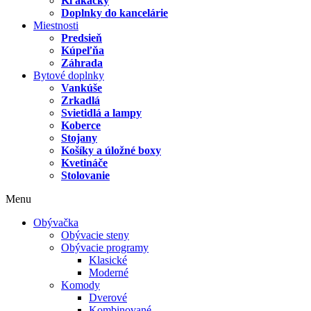
Kľakačky
Doplnky do kancelárie
Miestnosti
Predsieň
Kúpeľňa
Záhrada
Bytové doplnky
Vankúše
Zrkadlá
Svietidlá a lampy
Koberce
Stojany
Košíky a úložné boxy
Kvetináče
Stolovanie
Menu
Obývačka
Obývacie steny
Obývacie programy
Klasické
Moderné
Komody
Dverové
Kombinované