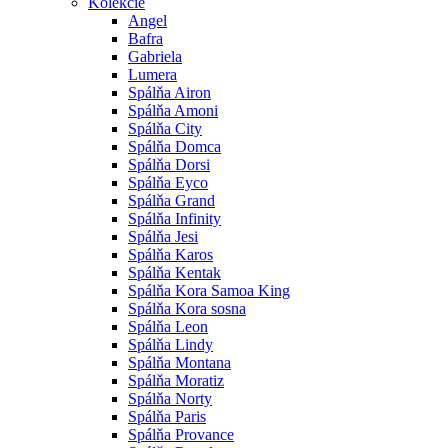
Kolekcie
Angel
Bafra
Gabriela
Lumera
Spálňa Airon
Spálňa Amoni
Spálňa City
Spálňa Domca
Spálňa Dorsi
Spálňa Eyco
Spálňa Grand
Spálňa Infinity
Spálňa Jesi
Spálňa Karos
Spálňa Kentak
Spálňa Kora Samoa King
Spálňa Kora sosna
Spálňa Leon
Spálňa Lindy
Spálňa Montana
Spálňa Moratiz
Spálňa Norty
Spálňa Paris
Spálňa Provance