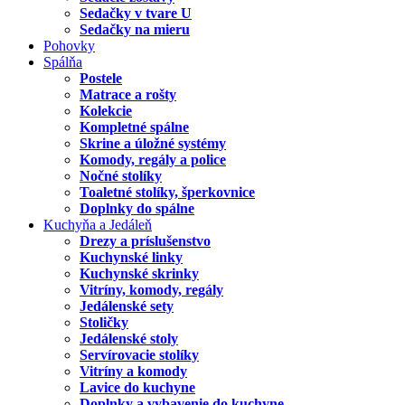
Sedačky v tvare U
Sedačky na mieru
Pohovky
Spálňa
Postele
Matrace a rošty
Kolekcie
Kompletné spálne
Skrine a úložné systémy
Komody, regály a police
Nočné stolíky
Toaletné stolíky, šperkovnice
Doplnky do spálne
Kuchyňa a Jedáleň
Drezy a príslušenstvo
Kuchynské linky
Kuchynské skrinky
Vitríny, komody, regály
Jedálenské sety
Stoličky
Jedálenské stoly
Servírovacie stolíky
Vitríny a komody
Lavice do kuchyne
Doplnky a vybavenie do kuchyne