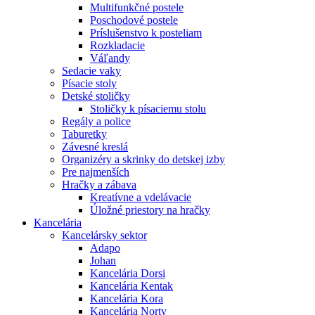
Multifunkčné postele
Poschodové postele
Príslušenstvo k posteliam
Rozkladacie
Váľandy
Sedacie vaky
Písacie stoly
Detské stoličky
Stoličky k písaciemu stolu
Regály a police
Taburetky
Závesné kreslá
Organizéry a skrinky do detskej izby
Pre najmenších
Hračky a zábava
Kreatívne a vdelávacie
Úložné priestory na hračky
Kancelária
Kancelársky sektor
Adapo
Johan
Kancelária Dorsi
Kancelária Kentak
Kancelária Kora
Kancelária Norty