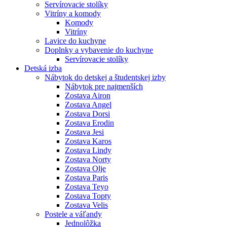
Servírovacie stolíky
Vitríny a komody
Komody
Vitríny
Lavice do kuchyne
Doplnky a vybavenie do kuchyne
Servírovacie stolíky
Detská izba
Nábytok do detskej a študentskej izby
Nábytok pre najmenších
Zostava Airon
Zostava Angel
Zostava Dorsi
Zostava Erodin
Zostava Jesi
Zostava Karos
Zostava Lindy
Zostava Norty
Zostava Olje
Zostava Paris
Zostava Teyo
Zostava Topty
Zostava Velis
Postele a váľandy
Jednolôžka